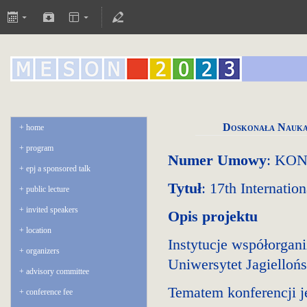
Doskonała Nauk
home
program
Numer Umowy
: KON
epj a sponsored talk
Tytuł
: 17th Internati
public lecture
invited speakers
Opis projektu
location
Instytucje współorgani
organizers
Uniwersytet Jagielloń
advisory committee
Tematem konferencji j
conference fee