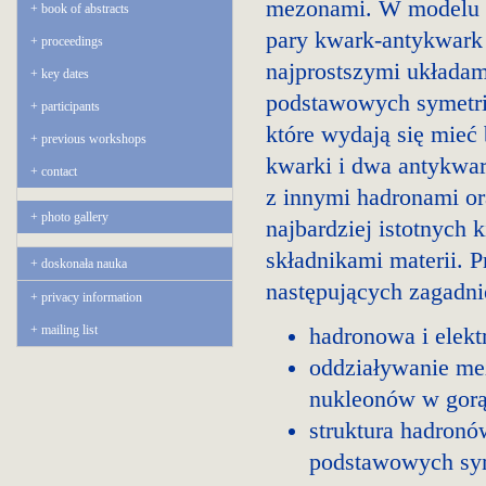
mezonami. W modelu 
book of abstracts
pary kwark-antykwark 
proceedings
najprostszymi układam
key dates
podstawowych symetrii
participants
które wydają się mieć 
previous workshops
kwarki i dwa antykwar
contact
z innymi hadronami or
photo gallery
najbardziej istotnych
składnikami materii. 
doskonała nauka
następujących zagadni
privacy information
mailing list
hadronowa i elek
oddziaływanie me
nukleonów w gorąc
struktura hadronó
podstawowych sym