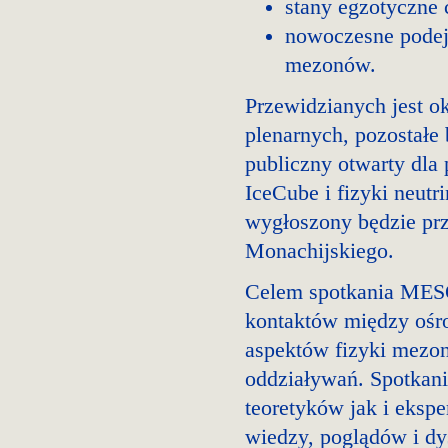
stany egzotyczne
nowoczesne podejś
mezonów.
Przewidzianych jest o
plenarnych, pozostałe
publiczny otwarty dla
IceCube i fizyki neut
wygłoszony będzie prz
Monachijskiego.
Celem spotkania MESO
kontaktów między ośr
aspektów fizyki mezonó
oddziaływań. Spotkan
teoretyków jak i eksp
wiedzy, poglądów i dy